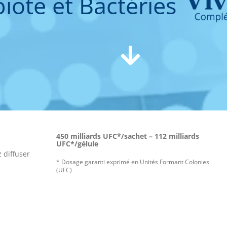
iote et Bactéries
450 milliards UFC*/sachet – 112 milliards
UFC*/gélule
 diffuser
* Dosage garanti exprimé en Unités Formant Colonies
(UFC)